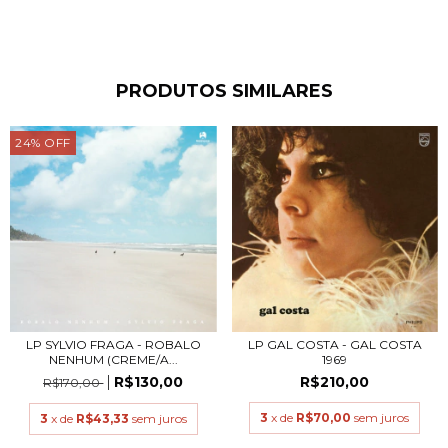
PRODUTOS SIMILARES
24
%
OFF
LP SYLVIO FRAGA - ROBALO
LP GAL COSTA - GAL COSTA
NENHUM (CREME/A...
1969
R$130,00
R$210,00
R$170,00
3
x de
R$70,00
sem juros
3
x de
R$43,33
sem juros