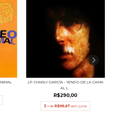
LP ALM
ANIMAL
LP CHARLY GARCÍA - YENDO DE LA CAMA
AL L...
R$290,00
3
x de
R$96,67
sem juros