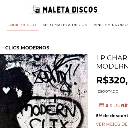
IL
VINIL MUNDO
SELO MALETA DISCOS
VINIL EM PROM
A - CLICS MODERNOS
LP CHARL
MODER
R$320
ESGOTADO
3
X DE
R$
5% de descon
VER MEIOS D