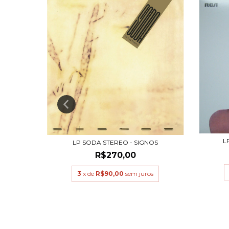
L
 1
LP SODA STEREO - SIGNOS
R$270,00
s
3
x de
R$90,00
sem juros