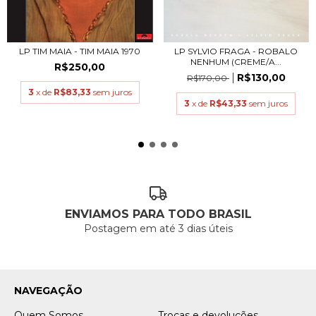
LP TIM MAIA - TIM MAIA 1970
LP SYLVIO FRAGA - ROBALO
NENHUM (CREME/A...
R$250,00
R$130,00
R$170,00
3
x de
R$83,33
sem juros
3
x de
R$43,33
sem juros
ENVIAMOS PARA TODO BRASIL
Postagem em até 3 dias úteis
NAVEGAÇÃO
Quem Somos
Trocas e devoluções