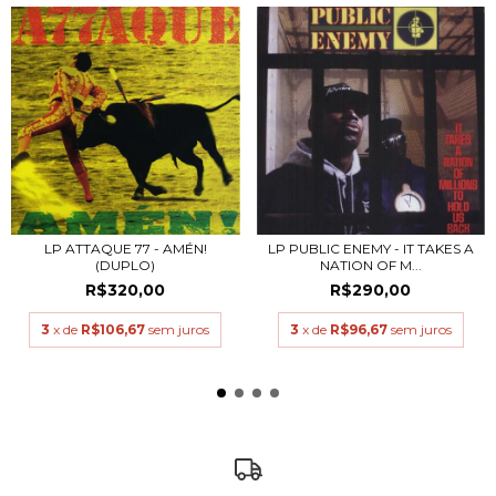
LP ATTAQUE 77 - AMÉN!
LP PUBLIC ENEMY - IT TAKES A
(DUPLO)
NATION OF M...
R$320,00
R$290,00
3
x de
R$106,67
sem juros
3
x de
R$96,67
sem juros