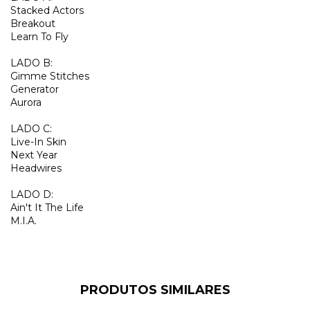
Stacked Actors
Breakout
Learn To Fly
LADO B:
Gimme Stitches
Generator
Aurora
LADO C:
Live-In Skin
Next Year
Headwires
LADO D:
Ain't It The Life
M.I.A.
PRODUTOS SIMILARES