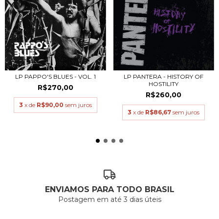
LP PAPPO'S BLUES - VOL. 1
LP PANTERA - HISTORY OF
HOSTILITY
R$270,00
R$260,00
3
x de
R$90,00
sem juros
3
x de
R$86,67
sem juros
ENVIAMOS PARA TODO BRASIL
Postagem em até 3 dias úteis