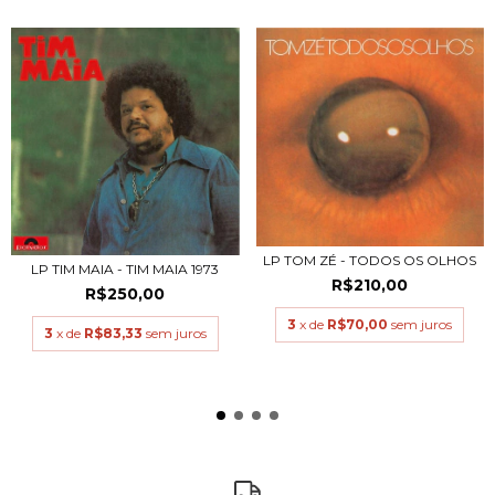
LP TOM ZÉ - TODOS OS OLHOS
LP TIM MAIA - TIM MAIA 1973
R$210,00
R$250,00
3
x de
R$70,00
sem juros
3
x de
R$83,33
sem juros