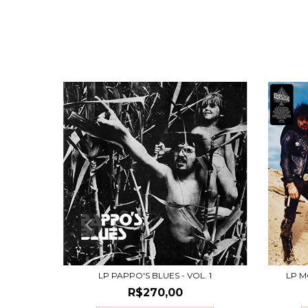
(DUPLO)
LP PAPPO'S BLUES - VOL. 1
LP M
R$270,00