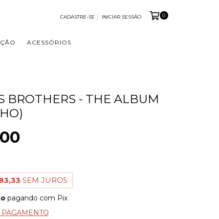
0
CADASTRE-SE
INICIAR SESSÃO
OÇÃO
ACESSÓRIOS
S BROTHERS - THE ALBUM
HO)
,00
83,33
SEM JUROS
to
pagando com Pix
E PAGAMENTO