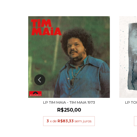
MBI - DA
LP TIM MAIA - TIM MAIA 1973
LP TO
R$250,00
3
x de
R$83,33
sem juros
s