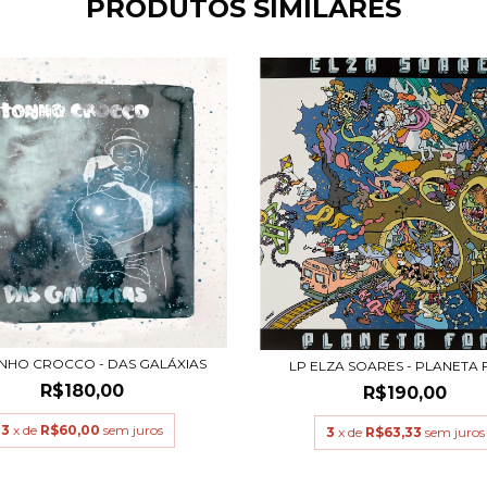
PRODUTOS SIMILARES
NHO CROCCO - DAS GALÁXIAS
LP ELZA SOARES - PLANETA
R$180,00
R$190,00
3
x de
R$60,00
sem juros
3
x de
R$63,33
sem juros