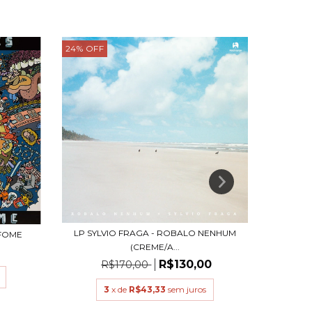
24
%
OFF
LP SYLVIO FRAGA - ROBALO NENHUM
 FOME
(CREME/A...
R$130,00
R$170,00
3
x de
R$43,33
sem juros