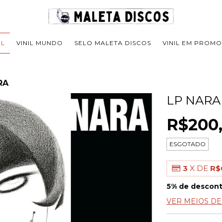
IL
VINIL MUNDO
SELO MALETA DISCOS
VINIL EM PROM
RA
LP NARA
R$200
ESGOTADO
3
X DE
R$
5% de descon
VER MEIOS D