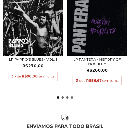
LP PAPPO'S BLUES - VOL. 1
LP PANTERA - HISTORY OF
HOSTILITY
R$270,00
R$260,00
3
x de
R$90,00
sem juros
3
x de
R$86,67
sem juros
ENVIAMOS PARA TODO BRASIL