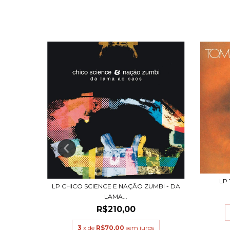
LP
976
LP CHICO SCIENCE E NAÇÃO ZUMBI - DA
LAMA...
R$210,00
s
3
x de
R$70,00
sem juros