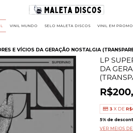
IL
VINIL MUNDO
SELO MALETA DISCOS
VINIL EM PROM
ORES E VÍCIOS DA GERAÇÃO NOSTALGIA (TRANSPAR
LP SUPE
DA GERA
(TRANSP
R$200
3
X DE
R$
5% de descon
VER MEIOS D