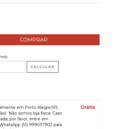
 CEP:
ALTERAR CEP
nvio
CALCULAR
Grátis
oalmente em Porto Alegre/RS
oão)
Não somos loja física. Caso
rada, por favor, entre em
 WhatsApp (51) 999037902 para