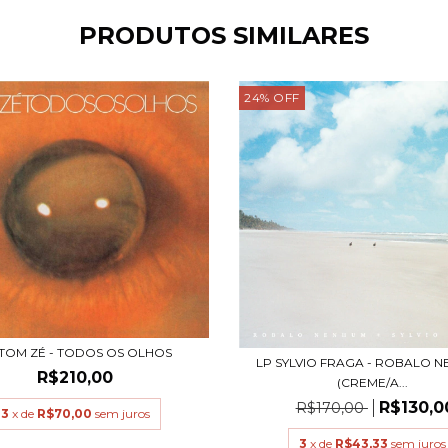
PRODUTOS SIMILARES
24
%
OFF
 TOM ZÉ - TODOS OS OLHOS
LP SYLVIO FRAGA - ROBALO 
R$210,00
(CREME/A...
R$130,0
R$170,00
3
x de
R$70,00
sem juros
3
x de
R$43,33
sem juros