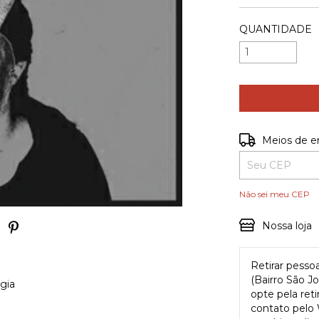
QUANTIDADE
Entregas para o
Meios de e
Não sei meu CEP
Nossa loja
Retirar pess
(Bairro São J
gia
opte pela reti
contato pelo