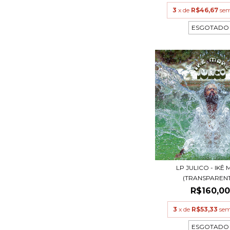
3
x de
R$46,67
sem
ESGOTADO
LP JULICO - IKÊ
(TRANSPARENT
R$160,0
3
x de
R$53,33
sem
ESGOTADO