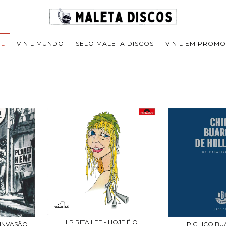
IL
VINIL MUNDO
SELO MALETA DISCOS
VINIL EM PROM
LP RITA LEE - HOJE É O
 INVASÃO
LP CHICO BU