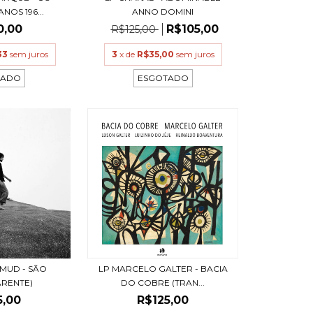
NOS 196...
ANNO DOMINI
0,00
R$105,00
R$125,00
33
sem juros
3
x de
R$35,00
sem juros
TADO
ESGOTADO
AMUD - SÃO
LP MARCELO GALTER - BACIA
ARENTE)
DO COBRE (TRAN...
5,00
R$125,00