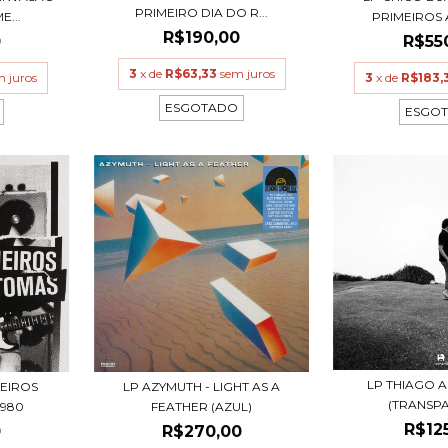
PRIMEIRO DIA DO R...
...
PRIMEIROS A
R$190,00
0
R$55
3
x de
R$63,33
sem juros
m juros
3
x de
R$183,
ESGOTADO
ESGO
LP THIAGO 
MEIROS
LP AZYMUTH - LIGHT AS A
(TRANSP
1980
FEATHER (AZUL)
R$12
0
R$270,00