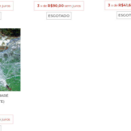
3
x de
R$41,
 juros
3
x de
R$90,00
sem juros
ESGO
ESGOTADO
 MARÉ
E)
0
 juros