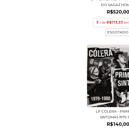
DO SAGAZ HOME
R$520,0
3
x de
R$173,33
se
ESGOTADO
LP CÓLERA - PRI
SINTOMAS 1979-
R$140,0