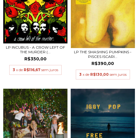
LP INCUBUS - A CROW LEFT OF
THE MURDER (...
LP THE SMASHING PUMPKINS -
PISCES ISCARI...
R$350,00
R$390,00
3
x de
R$116,67
sem juros
3
x de
R$130,00
sem juros