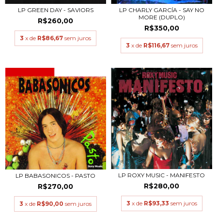
LP GREEN DAY - SAVIORS
LP CHARLY GARCÍA - SAY NO
MORE (DUPLO)
R$260,00
R$350,00
3
x de
R$86,67
sem juros
3
x de
R$116,67
sem juros
LP ROXY MUSIC - MANIFESTO
LP BABASONICOS - PASTO
R$280,00
R$270,00
3
x de
R$93,33
sem juros
3
x de
R$90,00
sem juros