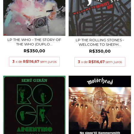
LP THE WHO - THE STORY OF
LP THE ROLLING STONES -
THE WHO (DUPLO...
WELCOME TO SHEPH...
R$350,00
R$350,00
3
x de
R$116,67
sem juros
3
x de
R$116,67
sem juros