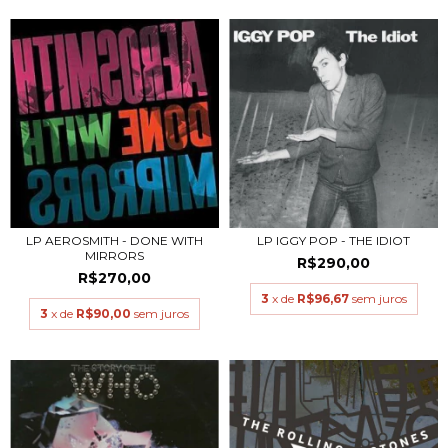
LP AEROSMITH - DONE WITH
LP IGGY POP - THE IDIOT
MIRRORS
R$290,00
R$270,00
3
x de
R$96,67
sem juros
3
x de
R$90,00
sem juros