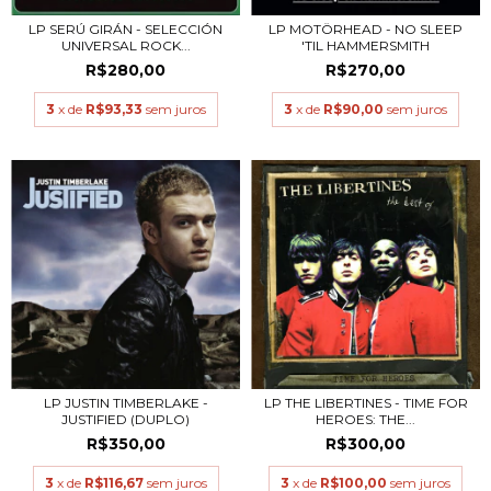
LP MOTÖRHEAD - NO SLEEP
LP SERÚ GIRÁN - SELECCIÓN
'TIL HAMMERSMITH
UNIVERSAL ROCK...
R$270,00
R$280,00
3
x de
R$90,00
sem juros
3
x de
R$93,33
sem juros
LP JUSTIN TIMBERLAKE -
LP THE LIBERTINES - TIME FOR
JUSTIFIED (DUPLO)
HEROES: THE...
R$350,00
R$300,00
3
x de
R$116,67
sem juros
3
x de
R$100,00
sem juros