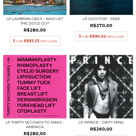
LP LAMBRINI GIRLS - WHO LET
LP IGGY POP - FREE
THE DOGS OUT
R$270,00
R$280,00
3
x de
R$90,00
sem juros
3
x de
R$93,33
sem juros
LP THIRTY SECONDS TO MARS -
LP PRINCE - DIRTY MIND
AMERICA
R$260,00
R$280,00