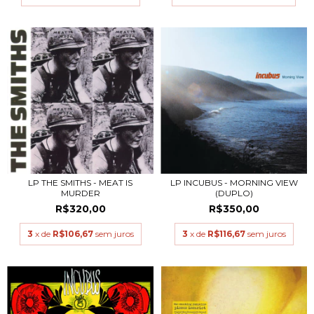
LP THE SMITHS - MEAT IS
LP INCUBUS - MORNING VIEW
MURDER
(DUPLO)
R$320,00
R$350,00
3
x de
R$106,67
sem juros
3
x de
R$116,67
sem juros