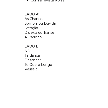
Com a revista Noize
LADO A:
As Chances
Sombra ou Dúvida
Ivenção
Dislexia ou Transe
A Tradição
LADO B:
Nós
Tardança
Desander
Te Quero Longe
Passeio