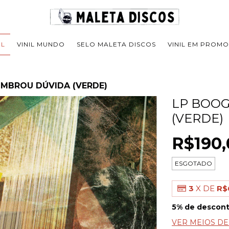
IL
VINIL MUNDO
SELO MALETA DISCOS
VINIL EM PROM
OMBROU DÚVIDA (VERDE)
LP BOOG
(VERDE)
R$190,
ESGOTADO
3
X DE
R$
5% de descon
VER MEIOS D