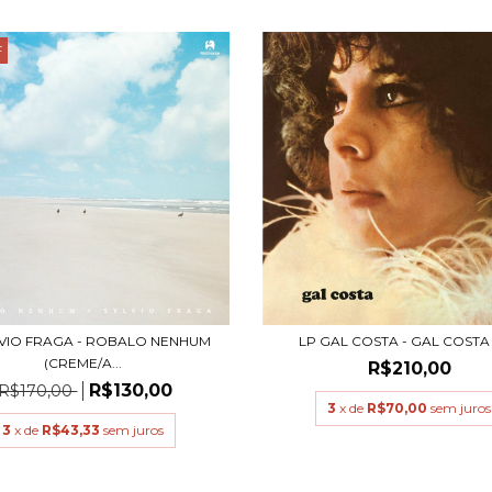
F
LVIO FRAGA - ROBALO NENHUM
LP GAL COSTA - GAL COSTA 
(CREME/A...
R$210,00
R$130,00
R$170,00
3
x de
R$70,00
sem juros
3
x de
R$43,33
sem juros