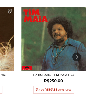
1969
LP TIM MAIA - TIM MAIA 1973
LP E
R$250,00
3
x de
R$83,33
sem juros