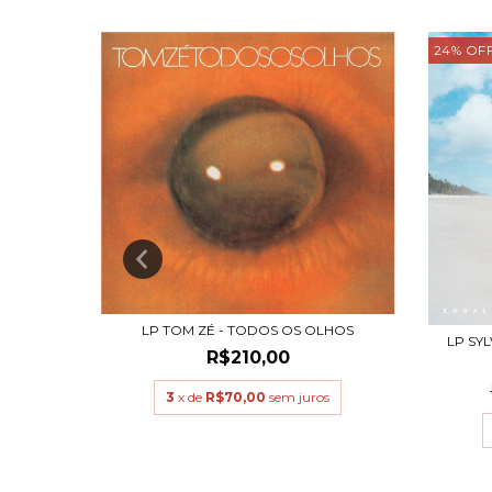
24
%
OF
LP TOM ZÉ - TODOS OS OLHOS
71
LP SY
R$210,00
3
x de
R$70,00
sem juros
s