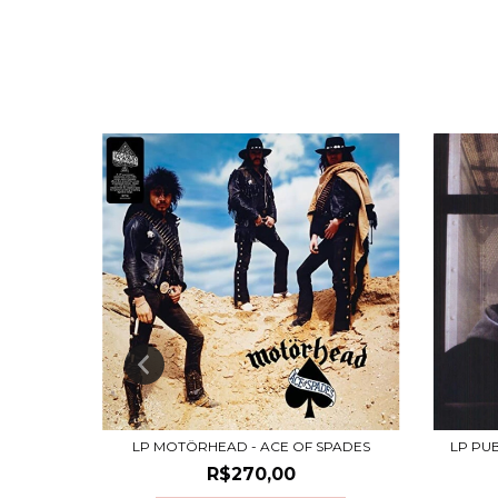
LP MOTÖRHEAD - ACE OF SPADES
LP PUB
ERRADO:
R$270,00