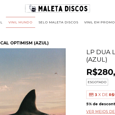
IL
VINIL MUNDO
SELO MALETA DISCOS
VINIL EM PROM
ICAL OPTIMISM (AZUL)
LP DUA L
(AZUL)
R$280
ESGOTADO
3
X DE
R$
5% de descon
VER MEIOS D