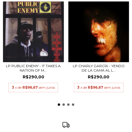
LP PUBLIC ENEMY - IT TAKES A
LP CHARLY GARCÍA - YENDO
NATION OF M...
DE LA CAMA AL L...
R$290,00
R$290,00
3
x de
R$96,67
sem juros
3
x de
R$96,67
sem juros