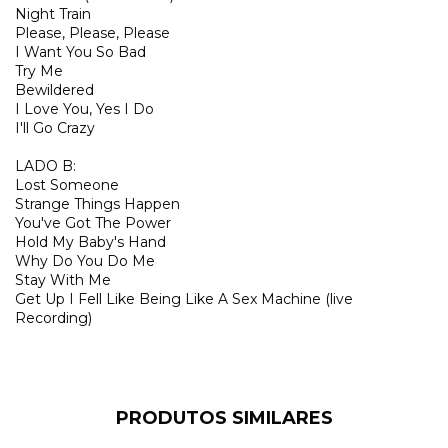
Night Train
Please, Please, Please
I Want You So Bad
Try Me
Bewildered
I Love You, Yes I Do
I'll Go Crazy
LADO B:
Lost Someone
Strange Things Happen
You've Got The Power
Hold My Baby's Hand
Why Do You Do Me
Stay With Me
Get Up I Fell Like Being Like A Sex Machine (live
Recording)
PRODUTOS SIMILARES