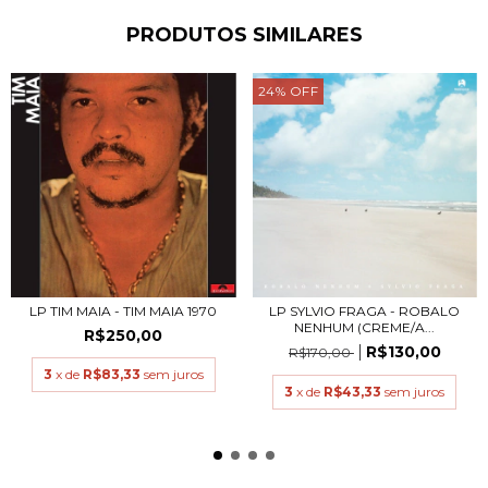
PRODUTOS SIMILARES
24
%
OFF
LP TIM MAIA - TIM MAIA 1970
LP SYLVIO FRAGA - ROBALO
NENHUM (CREME/A...
R$250,00
R$130,00
R$170,00
3
x de
R$83,33
sem juros
3
x de
R$43,33
sem juros