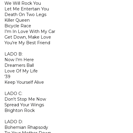
We Will Rock You
Let Me Entertain You
Death On Two Legs
Killer Queen
Bicycle Race
I'm In Love With My Car
Get Down, Make Love
You're My Best Friend
LADO B:
Now I'm Here
Dreamers Ball
Love Of My Life
'39
Keep Yourself Alive
LADO C:
Don't Stop Me Now
Spread Your Wings
Brighton Rock
LADO D:
Bohemian Rhapsody
Tie Your Mother Down