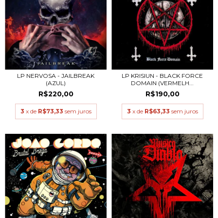
LP NERVOSA - JAILBREAK
LP KRISIUN - BLACK FORCE
(AZUL)
DOMAIN (VERMELH...
R$220,00
R$190,00
3
x de
R$73,33
sem juros
3
x de
R$63,33
sem juros