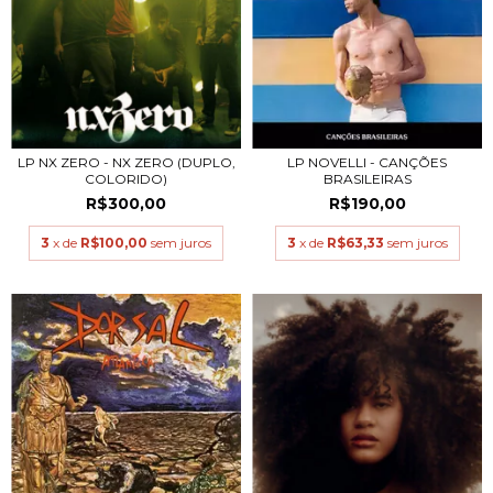
LP NX ZERO - NX ZERO (DUPLO,
LP NOVELLI - CANÇÕES
COLORIDO)
BRASILEIRAS
R$300,00
R$190,00
3
x de
R$100,00
sem juros
3
x de
R$63,33
sem juros