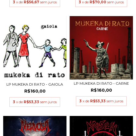
3
x de
R$56,67
sem juros
3
x de
R$70,00
sem juros
LP MUKEKA DI RATO - CARNE
LP MUKEKA DI RATO - GAIOLA
R$160,00
R$160,00
3
x de
R$53,33
sem juros
3
x de
R$53,33
sem juros