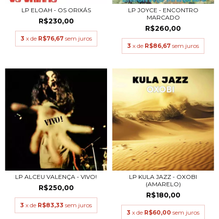
LP ELOAH - OS ORIXÁS
LP JOYCE - ENCONTRO
MARCADO
R$230,00
R$260,00
3
x de
R$76,67
sem juros
3
x de
R$86,67
sem juros
LP KULA JAZZ - OXOBI
LP ALCEU VALENÇA - VIVO!
(AMARELO)
R$250,00
R$180,00
3
x de
R$83,33
sem juros
3
x de
R$60,00
sem juros