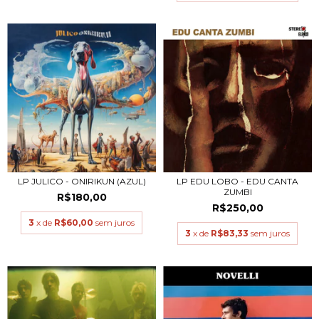
LP JULICO - ONIRIKUN (AZUL)
LP EDU LOBO - EDU CANTA
ZUMBI
R$180,00
R$250,00
3
x de
R$60,00
sem juros
3
x de
R$83,33
sem juros