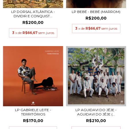
LP DORSAL ATLÂNTICA -
LP BEBÉ - BEBÉ (MARROM)
DIVIDIR E CONQUIST...
R$200,00
R$200,00
3
x de
R$66,67
sem juros
3
x de
R$66,67
sem juros
LP GABRIELE LEITE -
LP AGUIDAVI DO JÊJE -
TERRITÓRIOS
AGUIDAVI DO JÊJE (...
R$170,00
R$210,00