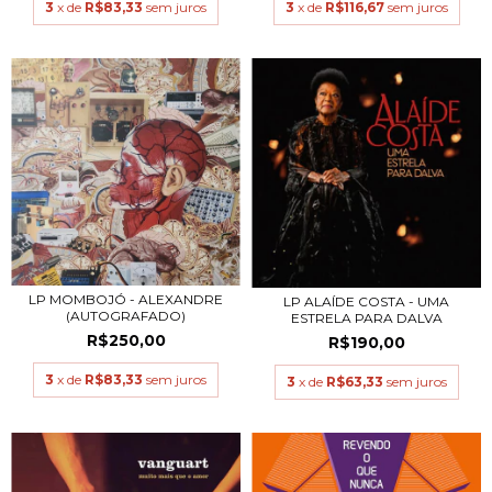
3
x de
R$83,33
sem juros
3
x de
R$116,67
sem juros
LP MOMBOJÓ - ALEXANDRE
LP ALAÍDE COSTA - UMA
(AUTOGRAFADO)
ESTRELA PARA DALVA
R$250,00
R$190,00
3
x de
R$83,33
sem juros
3
x de
R$63,33
sem juros