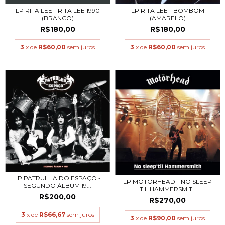
LP RITA LEE - RITA LEE 1990
LP RITA LEE - BOMBOM
(BRANCO)
(AMARELO)
R$180,00
R$180,00
3
x de
R$60,00
sem juros
3
x de
R$60,00
sem juros
LP PATRULHA DO ESPAÇO -
LP MOTÖRHEAD - NO SLEEP
SEGUNDO ÁLBUM 19...
'TIL HAMMERSMITH
R$200,00
R$270,00
3
x de
R$66,67
sem juros
3
x de
R$90,00
sem juros