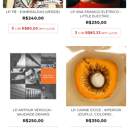
LP TIÊ - ESMERALDAS (VERDE)
LP ANA FRANGO ELÉTRICO -
LITTLE ELECTRIC...
R$240,00
R$250,00
3
x de
R$80,00
sem juros
3
x de
R$83,33
sem juros
LP ARTHUR VEROCAI -
LP CARNE DOCE - INTERIOR
SAUDADE DEMAIS
(DUPLO, COLORID...
R$250,00
R$350,00