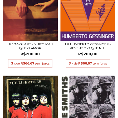
LP VANGUART - MUITO MAIS
LP HUMBERTO GESSINGER -
QUE O AMOR
REVENDO O QUE NU...
R$200,00
R$200,00
3
x de
R$66,67
sem juros
3
x de
R$66,67
sem juros