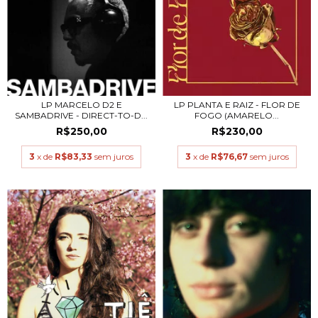
LP MARCELO D2 E
LP PLANTA E RAIZ - FLOR DE
SAMBADRIVE - DIRECT-TO-D...
FOGO (AMARELO...
R$250,00
R$230,00
3
x de
R$83,33
sem juros
3
x de
R$76,67
sem juros