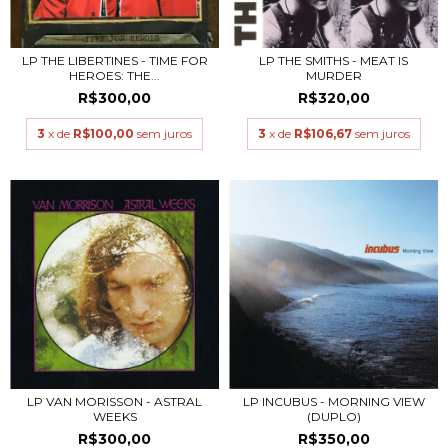
LP THE LIBERTINES - TIME FOR
LP THE SMITHS - MEAT IS
HEROES: THE...
MURDER
R$300,00
R$320,00
3
x de
R$100,00
sem juros
3
x de
R$106,67
sem juros
LP VAN MORISSON - ASTRAL
LP INCUBUS - MORNING VIEW
WEEKS
(DUPLO)
R$300,00
R$350,00