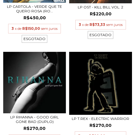
LP CARTOLA - VERDE QUE TE
LP OST - KILL BILL VOL. 2
QUERO ROSA (RO...
R$220,00
R$450,00
3
x de
R$73,33
sem juros
3
x de
R$150,00
sem juros
ESGOTADO
ESGOTADO
LP RIHANNA - GOOD GIRL
LP T.REX - ELECTRIC WARRIOR
GONE BAD (DUPLO)
R$270,00
R$270,00