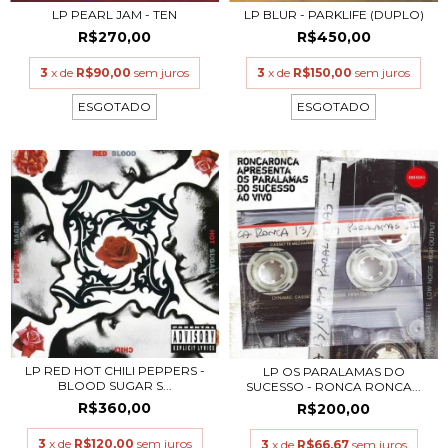
LP PEARL JAM - TEN
LP BLUR - PARKLIFE (DUPLO)
R$270,00
R$450,00
3
x de
R$90,00
sem juros
3
x de
R$150,00
sem juros
ESGOTADO
ESGOTADO
LP RED HOT CHILI PEPPERS -
LP OS PARALAMAS DO
BLOOD SUGAR S...
SUCESSO - RONCA RONCA...
R$360,00
R$200,00
3
x de
R$120,00
sem juros
3
x de
R$66,67
sem juros