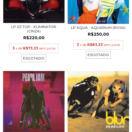
LP ZZ TOP - ELIMINATOR
LP AQUA - AQUARIUM (ROSA)
(CINZA)
R$250,00
R$220,00
3
x de
R$83,33
sem juros
3
x de
R$73,33
sem juros
ESGOTADO
ESGOTADO