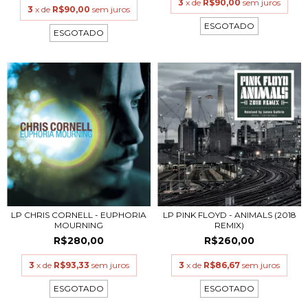
3
x de
R$90,00
sem juros
3
x de
R$90,00
sem juros
ESGOTADO
ESGOTADO
LP CHRIS CORNELL - EUPHORIA
LP PINK FLOYD - ANIMALS (2018
MOURNING
REMIX)
R$280,00
R$260,00
3
x de
R$93,33
sem juros
3
x de
R$86,67
sem juros
ESGOTADO
ESGOTADO