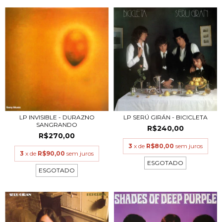
LP INVISIBLE - DURAZNO
LP SERÚ GIRÁN - BICICLETA
SANGRANDO
R$240,00
R$270,00
3
x de
R$80,00
sem juros
3
x de
R$90,00
sem juros
ESGOTADO
ESGOTADO