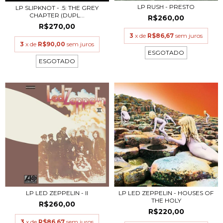
LP RUSH - PRESTO
LP SLIPKNOT - .5: THE GREY
CHAPTER (DUPL...
R$260,00
R$270,00
3
x de
R$86,67
sem juros
3
x de
R$90,00
sem juros
ESGOTADO
ESGOTADO
LP LED ZEPPELIN - II
LP LED ZEPPELIN - HOUSES OF
THE HOLY
R$260,00
R$220,00
3
x de
R$86,67
sem juros