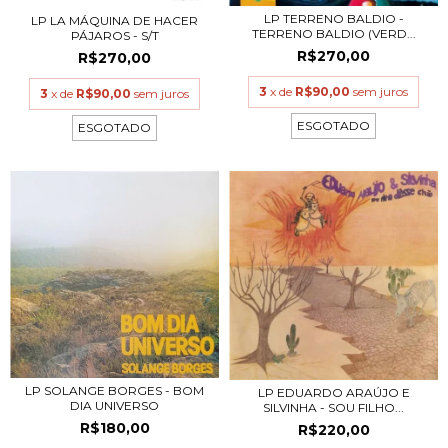
LP TERRENO BALDIO -
LP LA MÁQUINA DE HACER
TERRENO BALDIO (VERD...
PÁJAROS - S/T
R$270,00
R$270,00
3
x de
R$90,00
sem juros
3
x de
R$90,00
sem juros
ESGOTADO
ESGOTADO
LP SOLANGE BORGES - BOM
LP EDUARDO ARAÚJO E
DIA UNIVERSO
SILVINHA - SOU FILHO...
R$180,00
R$220,00