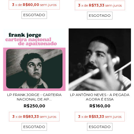
3
x de
R$60,00
sem juros
3
x de
R$73,33
sem juros
ESGOTADO
ESGOTADO
LP FRANK JORGE - CARTEIRA
LP ANTÔNIO NEVES - A PEGADA
NACIONAL DE AP...
AGORA É ESSA
R$250,00
R$160,00
3
x de
R$83,33
sem juros
3
x de
R$53,33
sem juros
ESGOTADO
ESGOTADO