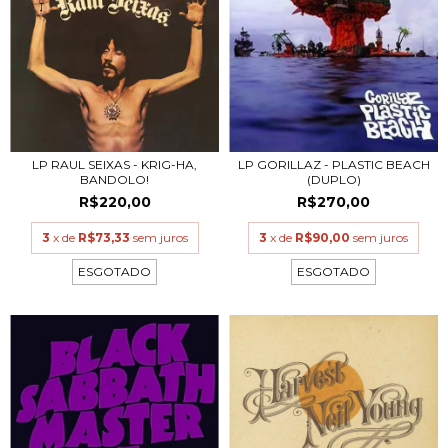
LP RAUL SEIXAS - KRIG-HA,
LP GORILLAZ - PLASTIC BEACH
BANDOLO!
(DUPLO)
R$220,00
R$270,00
3
x de
R$73,33
sem juros
3
x de
R$90,00
sem juros
ESGOTADO
ESGOTADO