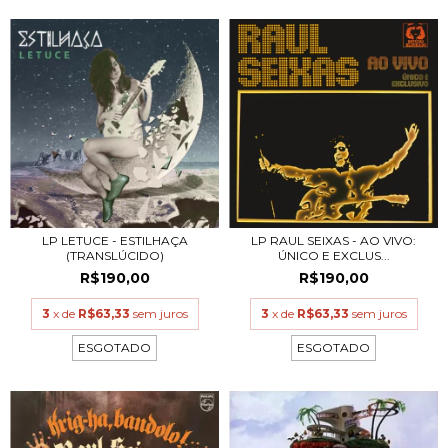
LP LETUCE - ESTILHAÇA
LP RAUL SEIXAS - AO VIVO:
(TRANSLÚCIDO)
ÚNICO E EXCLUS...
R$190,00
R$190,00
3
x de
R$63,33
sem juros
3
x de
R$63,33
sem juros
ESGOTADO
ESGOTADO