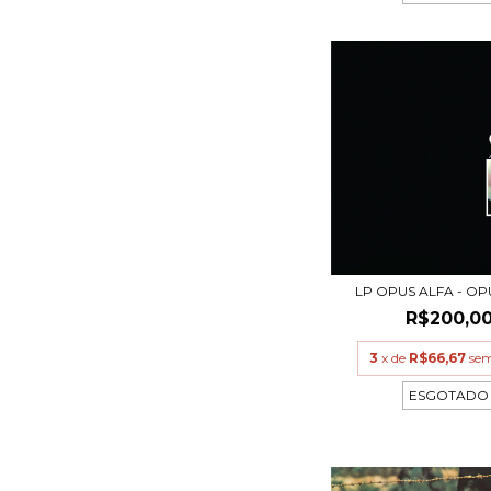
LP OPUS ALFA - OP
R$200,0
3
x de
R$66,67
sem
ESGOTADO