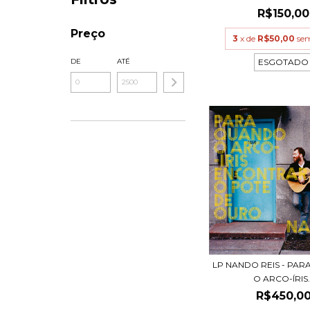
R$150,00
Preço
3
x de
R$50,00
sem
ESGOTADO
DE
ATÉ
LP NANDO REIS - PA
O ARCO-ÍRIS..
R$450,0