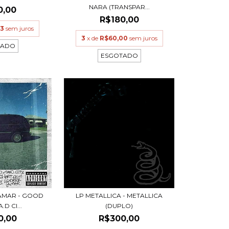
NARA (TRANSPAR...
0,00
R$180,00
33
sem juros
3
x de
R$60,00
sem juros
TADO
ESGOTADO
LAMAR - GOOD
LP METALLICA - METALLICA
.D CI...
(DUPLO)
0,00
R$300,00