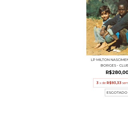
LP MILTON NASCIME
BORGES - CLUBE
R$280,0
3
x de
R$93,33
sem
ESGOTADO