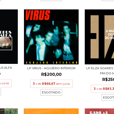
US ALFA
LP ELZA SOARES
LP VIRUS - AGUJERO INTERIOR
FIM DO 
0
R$200,00
R$25
 juros
3
x de
R$66,67
sem juros
3
x de
R$83,
ESGOTADO
ESGO