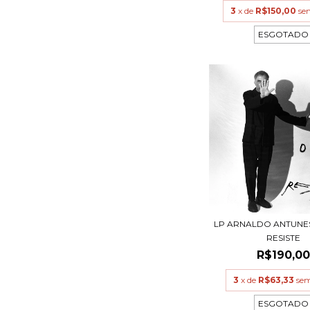
3
x de
R$150,00
se
ESGOTADO
LP ARNALDO ANTUNES
RESISTE
R$190,0
3
x de
R$63,33
sem
ESGOTADO