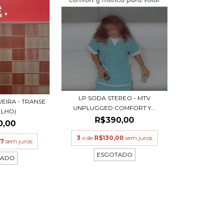
LP SODA STEREO - MTV
EIRA - TRANSE
UNPLUGGED COMFORT Y...
ELHO)
R$390,00
0,00
3
x de
R$130,00
sem juros
67
sem juros
ESGOTADO
TADO