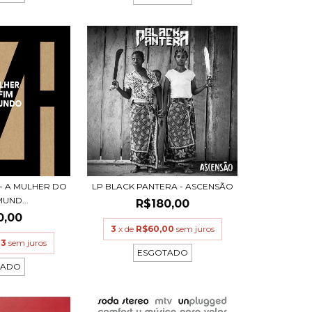
 - A MULHER DO
LP BLACK PANTERA - ASCENSÃO
MUND...
R$180,00
0,00
3
x de
R$60,00
sem juros
33
sem juros
ESGOTADO
TADO