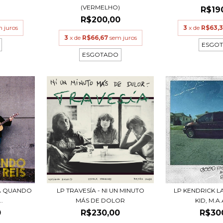
(VERMELHO)
R$19
R$200,00
 juros
3
x de
R$63,
3
x de
R$66,67
sem juros
ESGO
ESGOTADO
RA QUANDO
LP TRAVESÍA - NI UN MINUTO
LP KENDRICK 
.
MÁS DE DOLOR
KID, M.A.A
0
R$230,00
R$30