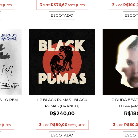
m juros
3
x de
R$76,67
sem juros
3
x de
R$100,
ESGOTADO
ESGO
 - O REAL
LP BLACK PUMAS - BLACK
LP DUDA BEAT
PUMAS (BRANCO)
FORA (A
0
R$240,00
R$18
 juros
3
x de
R$80,00
sem juros
3
x de
R$60,
ESGOTADO
ESGO