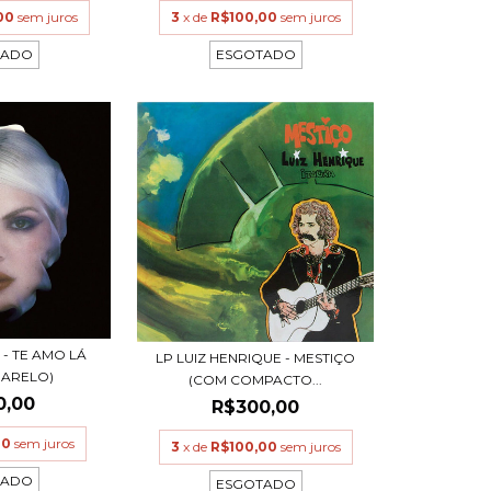
00
sem juros
3
x de
R$100,00
sem juros
TADO
ESGOTADO
 - TE AMO LÁ
LP LUIZ HENRIQUE - MESTIÇO
MARELO)
(COM COMPACTO...
0,00
R$300,00
00
sem juros
3
x de
R$100,00
sem juros
TADO
ESGOTADO