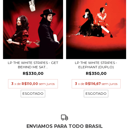
LP THE WHITE STRIPES - GET
LP THE WHITE STRIPES -
BEHIND ME SAT...
ELEPHANT (DUPLO)
R$330,00
R$350,00
3
x de
R$110,00
sem juros
3
x de
R$116,67
sem juros
ESGOTADO
ESGOTADO
ENVIAMOS PARA TODO BRASIL