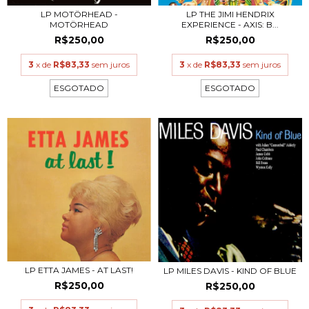
LP MOTÖRHEAD -
LP THE JIMI HENDRIX
MOTÖRHEAD
EXPERIENCE - AXIS: B...
R$250,00
R$250,00
3
x de
R$83,33
sem juros
3
x de
R$83,33
sem juros
ESGOTADO
ESGOTADO
LP ETTA JAMES - AT LAST!
LP MILES DAVIS - KIND OF BLUE
R$250,00
R$250,00