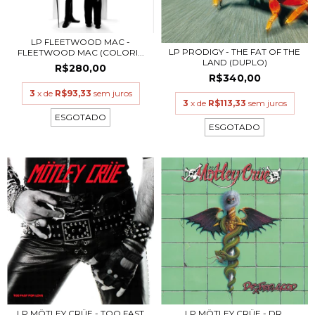
LP FLEETWOOD MAC -
LP PRODIGY - THE FAT OF THE
FLEETWOOD MAC (COLORI...
LAND (DUPLO)
R$280,00
R$340,00
3
x de
R$93,33
sem juros
3
x de
R$113,33
sem juros
ESGOTADO
ESGOTADO
LP MÖTLEY CRÜE - TOO FAST
LP MÖTLEY CRÜE - DR.