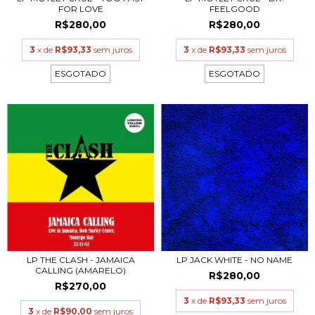
FOR LOVE
FEELGOOD
R$280,00
R$280,00
3
x de
R$93,33
sem juros
3
x de
R$93,33
sem juros
ESGOTADO
ESGOTADO
LP THE CLASH - JAMAICA
LP JACK WHITE - NO NAME
CALLING (AMARELO)
R$280,00
R$270,00
3
x de
R$93,33
sem juros
3
x de
R$90,00
sem juros