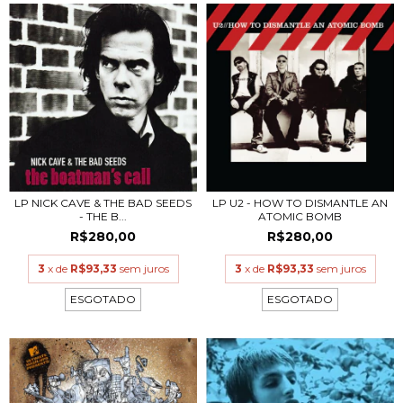
LP NICK CAVE & THE BAD SEEDS
LP U2 - HOW TO DISMANTLE AN
- THE B...
ATOMIC BOMB
R$280,00
R$280,00
3
x de
R$93,33
sem juros
3
x de
R$93,33
sem juros
ESGOTADO
ESGOTADO