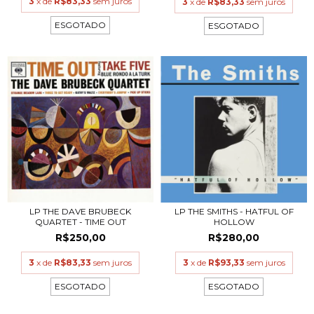
3
x de
R$83,33
sem juros
3
x de
R$83,33
sem juros
ESGOTADO
ESGOTADO
LP THE DAVE BRUBECK
LP THE SMITHS - HATFUL OF
QUARTET - TIME OUT
HOLLOW
R$250,00
R$280,00
3
x de
R$83,33
sem juros
3
x de
R$93,33
sem juros
ESGOTADO
ESGOTADO