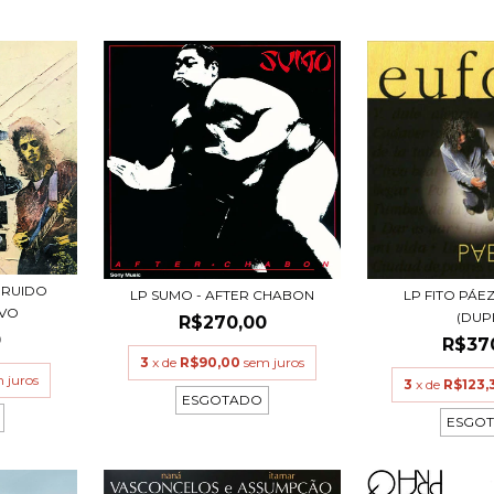
 RUIDO
LP SUMO - AFTER CHABON
LP FITO PÁE
IVO
(DUP
R$270,00
0
R$37
3
x de
R$90,00
sem juros
 juros
3
x de
R$123,
ESGOTADO
ESGO