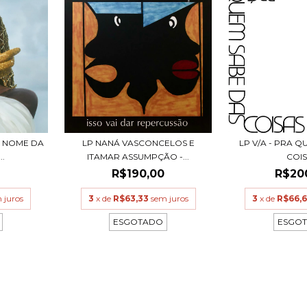
M NOME DA
LP NANÁ VASCONCELOS E
LP V/A - PRA 
..
ITAMAR ASSUMPÇÃO -...
COI
0
R$190,00
R$20
 juros
3
x de
R$63,33
sem juros
3
x de
R$66,
ESGOTADO
ESGO