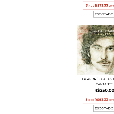
3
x de
R$73,33
sem
ESGOTADO
LP ANDRÉS CALAMA
CANTANTE
R$250,0
3
x de
R$83,33
sem
ESGOTADO