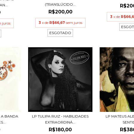
(TRANSLÚCIDO...
N...
R$20
R$200,00
0
3
x de
R$66,
3
x de
R$66,67
sem juros
 juros
ESGO
ESGOTADO
 A BANDA
LP TULIPA RUIZ - HABILIDADES
LP MATEUS ALE
...
EXTRAORDINÁ...
SENT
0
R$180,00
R$38