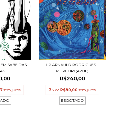
QUEM SABE DAS
LP ARNAULD RODRIGUES -
SAS
MURITURI (AZUL)
0,00
R$240,00
67
sem juros
3
x de
R$80,00
sem juros
TADO
ESGOTADO