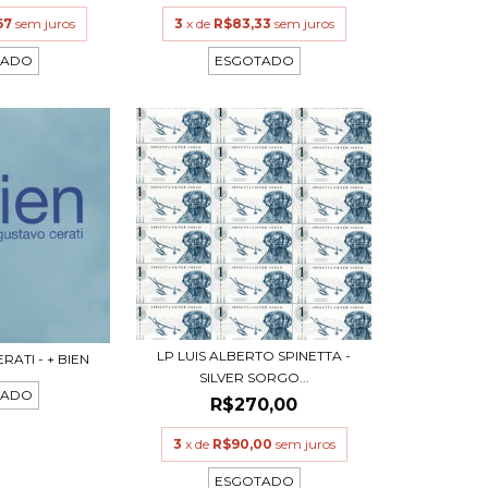
67
sem juros
3
x de
R$83,33
sem juros
TADO
ESGOTADO
LP LUIS ALBERTO SPINETTA -
RATI - + BIEN
SILVER SORGO...
TADO
R$270,00
3
x de
R$90,00
sem juros
ESGOTADO