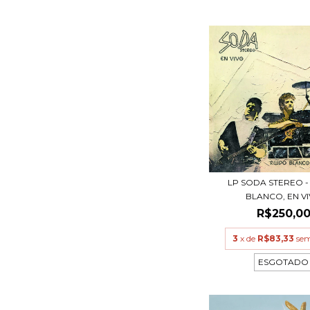
LP SODA STEREO -
BLANCO, EN V
R$250,0
3
x de
R$83,33
sem
ESGOTADO