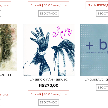
 juros
3
x de
R$60,00
sem juros
3
x de
R$126,
ESGOTADO
ESGO
RO - EL
LP SERÚ GIRÁN - SERU 92
LP GUSTAVO CE
R$270,00
0
ESGO
3
x de
R$90,00
sem juros
 juros
ESGOTADO