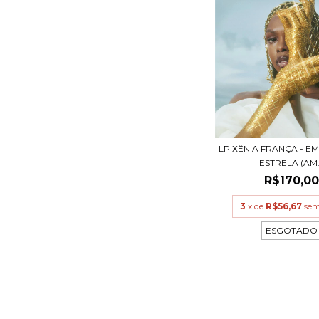
LP XÊNIA FRANÇA - E
ESTRELA (AM.
R$170,0
3
x de
R$56,67
sem
ESGOTADO