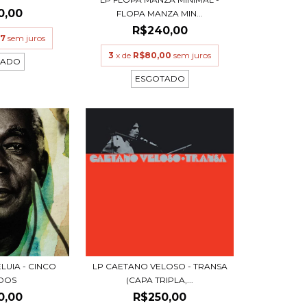
0,00
FLOPA MANZA MIN...
R$240,00
67
sem juros
3
x de
R$80,00
sem juros
TADO
ESGOTADO
LUIA - CINCO
LP CAETANO VELOSO - TRANSA
IDOS
(CAPA TRIPLA,...
0,00
R$250,00