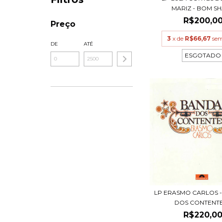
MARIZ - BOM SHA
R$200,0
Preço
3
x de
R$66,67
sem
DE
ATÉ
ESGOTADO
LP ERASMO CARLOS -
DOS CONTENTES
R$220,0